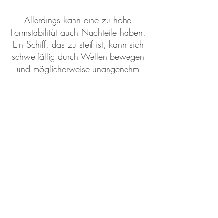
Allerdings kann eine zu hohe
Formstabilität auch Nachteile haben.
Ein Schiff, das zu steif ist, kann sich
schwerfällig durch Wellen bewegen
und möglicherweise unangenehm
schaukeln, wenn es starken Winden
und hohen Wellen ausgesetzt ist. Ein
zu stabiles Schiff kann auch dazu
führen, dass es weniger flexibel ist
und nicht so leicht auf
Kursänderungen reagiert.
Insgesamt ist Formstabilität ein
komplexes Thema, das im Schiffbau
und in der Schifffahrt eine
entscheidende Rolle spielt.
Ingenieure und Designer müssen