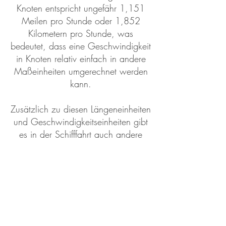
Knoten entspricht ungefähr 1,151
Meilen pro Stunde oder 1,852
Kilometern pro Stunde, was
bedeutet, dass eine Geschwindigkeit
in Knoten relativ einfach in andere
Maßeinheiten umgerechnet werden
kann.
Zusätzlich zu diesen Längeneinheiten
und Geschwindigkeitseinheiten gibt
es in der Schifffahrt auch andere
traditionelle und moderne
Maßeinheiten, die zur Beschreibung
von Entfernungen, Tiefen,
Geschwindigkeiten und anderen
Aspekten verwendet werden. Diese
Einheiten sind ein wesentlicher
Bestandteil der Seefahrt und