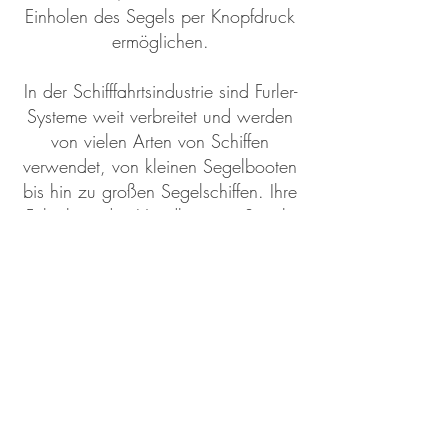
Einholen des Segels per Knopfdruck
ermöglichen.
In der Schifffahrtsindustrie sind Furler-
Systeme weit verbreitet und werden
von vielen Arten von Schiffen
verwendet, von kleinen Segelbooten
bis hin zu großen Segelschiffen. Ihre
Fähigkeit, das Handling von Segeln
zu erleichtern, macht sie zu einem
unverzichtbaren Bestandteil der
modernen Segelausrüstung. Darüber
hinaus tragen Furler dazu bei, die
Lebensdauer der Segel zu
verlängern, da sie ordnungsgemäß
aufgerollt und verstaut werden
können, wenn sie nicht in Gebrauch
sind.